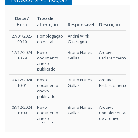
HISTÓRICO DE ALTERAÇÕES
Orçamento-
22/11/2024
Orçamento-
base
base
20.036kB
Data /
Tipo de
Hora
alteração
Responsável
Descrição
Detalhamento
22/11/2024
Detalhamento
do BDI
do BDI
Data /
Tipo de
Responsável
Descrição
62kB
27/01/2025
Homologação
André Wink
Hora
alteração
09:10
do edital
Guaragna
Detalhamento
22/11/2024
Detalhamento
12/12/2024
Novo
Bruno Nunes
Arquivo:
de encargos
encargos sociais
10:29
documento
Gallas
Esclarecimentos
sociais
anexo
57kB
publicado
Cronograma
22/11/2024
03/12/2024
Novo
Bruno Nunes
Arquivo:
Cronograma
10:01
documento
Gallas
Esclarecimento
130kB
anexo
publicado
Edital e
22/11/2024
EDITAL LE
03/12/2024
Novo
Bruno Nunes
Arquivo:
anexos
026/2024
618kB
10:00
documento
Gallas
Complementação
anexo
de arquivo
publicado