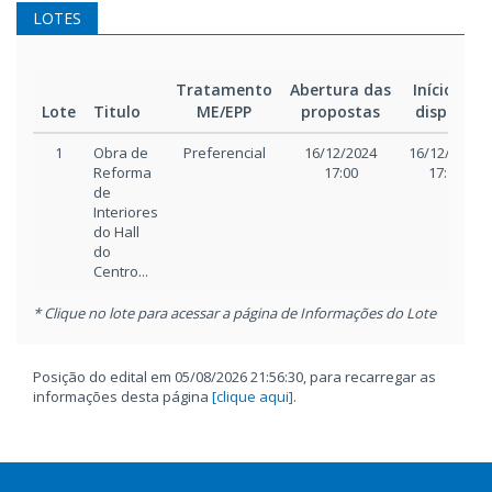
LOTES
Tratamento
Abertura das
Início da
Lote
Titulo
ME/EPP
propostas
disputa
1
Obra de
Preferencial
16/12/2024
16/12/2024
Reforma
17:00
17:15
de
Interiores
do Hall
do
Centro...
* Clique no lote para acessar a página de Informações do Lote
Posição do edital em 05/08/2026 21:56:30, para recarregar as
informações desta página
[clique aqui]
.