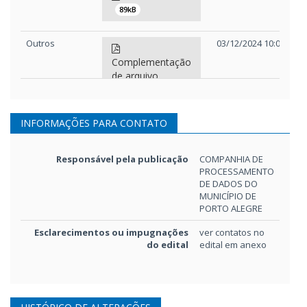
89kB
Outros
03/12/2024 10:00
Complementação
de arquivo
17.554kB
INFORMAÇÕES PARA CONTATO
Edital e
22/11/2024
Minuta de
anexos
contrato
346kB
Responsável pela publicação
COMPANHIA DE
PROCESSAMENTO
Edital e
22/11/2024
Memorial
DE DADOS DO
anexos
descritivo
MUNICÍPIO DE
PORTO ALEGRE
5.201kB
Esclarecimentos ou impugnações
ver contatos no
Projeto
22/11/2024
do edital
edital em anexo
Termo de
básico/Termo
referência
de referência
220kB