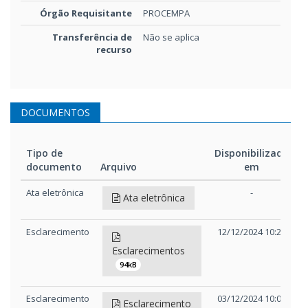
Órgão Requisitante
PROCEMPA
Transferência de
Não se aplica
recurso
DOCUMENTOS
Tipo de
Disponibilizado
documento
Arquivo
em
Tipo de
Arquivo
Disponibilizado
Ata eletrônica
-
Ata eletrônica
documento
em
Esclarecimento
12/12/2024 10:29
Esclarecimentos
94kB
Esclarecimento
03/12/2024 10:01
Esclarecimento