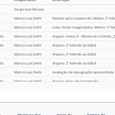
Responsável
Descrição
Sergio Ivan Moraes
Marcos Luis Diehl
Reinício após suspensão. Motivo: 2º Ade
Marcos Luis Diehl
Lotes foram reagendados. Motivo: 2º Ad
ado
Marcos Luis Diehl
Arquivo: Anexo X - Minuta de Contrato_
ado
Marcos Luis Diehl
Arquivo: 2º Adendo ao Edital
Marcos Luis Diehl
Arquivo: 2º Adendo ao Edital
ado
Marcos Luis Diehl
Arquivo: 2º Adendo ao Edital
Marcos Luis Diehl
Avaliação de impugnação apresentada
ado
Marcos Luis Diehl
Arquivo: Aviso de Suspensão
Marcos Luis Diehl
Reinício após suspensão. Motivo: Adend
Marcos Luis Diehl
Lotes foram reagendados. Motivo: Aden
ado
Marcos Luis Diehl
Arquivo: Adendo ao Edital
o
Abertura das
Início da
Tempo de