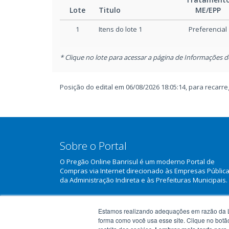
23/01/2026 12:37
Suspensão do edital
Lote
Titulo
ME/EPP
1
Itens do lote 1
Preferencial
* Clique no lote para acessar a página de Informações d
Posição do edital em 06/08/2026 18:05:14, para recar
Sobre o Portal
O Pregão Online Banrisul é um moderno Portal de
Compras via Internet direcionado às Empresas Públic
da Administração Indireta e às Prefeituras Municipais.
Saiba mais sobre o Portal
Estamos realizando adequações em razão da L
forma como você usa esse site. Clique no botã