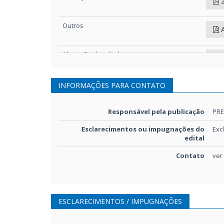
2
Outros
A
Alteração do edital
A
Projeto básico/Termo de referência
INFORMAÇÕES PARA CONTATO
P
Projeto básico/Termo de referência
Responsável pela publicação
PRE
M
Esclarecimentos ou impugnações do
Exc
edital
Outros
O
Contato
ver
Orçamento-base
O
Detalhamento de encargos sociais
D
ESCLARECIMENTOS / IMPUGNAÇÕES