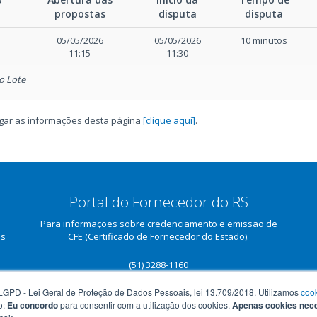
Marcos Luis Diehl
Avaliar impugnação apresentada
propostas
disputa
disputa
05/05/2026
05/05/2026
10 minutos
11:15
11:30
o Lote
regar as informações desta página
[clique aqui]
.
Portal do Fornecedor do RS
Para informações sobre credenciamento e emissão de
as
CFE (Certificado de Fornecedor do Estado).
(51) 3288-1160
portaldofornecedor.rs.gov.br
GPD - Lei Geral de Proteção de Dados Pessoais, lei 13.709/2018. Utilizamos
coo
o:
Eu concordo
para consentir com a utilização dos cookies.
Apenas cookies nec