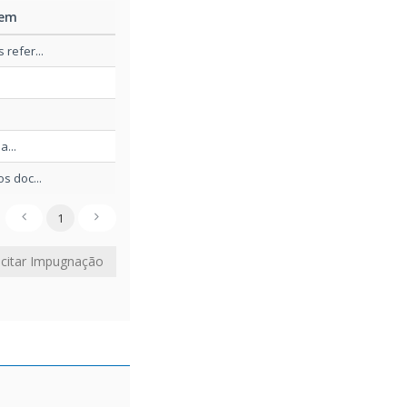
11/12/2025
em
refer...
11/12/2025
11/12/2025
a...
11/12/2025
s doc...
1
icitar Impugnação