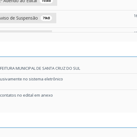
º Adendo ao Edital
165kB
1
viso de Suspensão
79kB
0
dendo ao Edital
127kB
rojeto Estrutural
344kB
FEITURA MUNICIPAL DE SANTA CRUZ DO SUL
emorial Arq e Hidro
1.523kB
lusivamente no sistema eletrônico
rçamento editável
654kB
 contatos no edital em anexo
rçamento Base
1.287kB
etalhamento Encargos Sociais
1.696kB