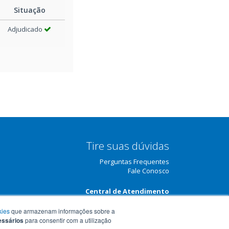
Situação
Adjudicado
Tire suas dúvidas
Perguntas Frequentes
Fale Conosco
Central de Atendimento
(51) 3210-3708
kies
que armazenam informações sobre a
essários
para consentir com a utilização