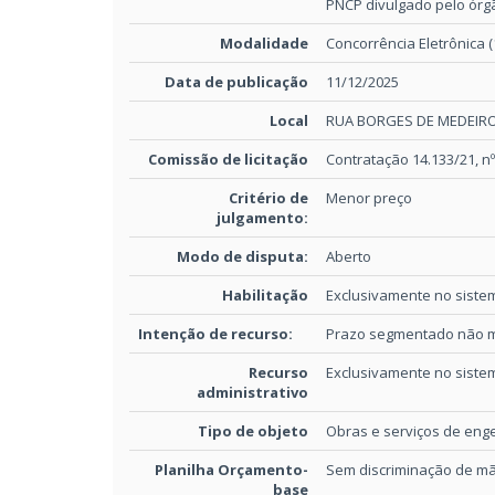
PNCP divulgado pelo órg
Modalidade
Concorrência Eletrônica (
Data de publicação
11/12/2025
Local
RUA BORGES DE MEDEIROS
Comissão de licitação
Contratação 14.133/21, n
Critério de
Menor preço
julgamento:
Modo de disputa:
Aberto
Habilitação
Exclusivamente no sistem
Intenção de recurso:
Prazo segmentado não 
Recurso
Exclusivamente no sistem
administrativo
Tipo de objeto
Obras e serviços de eng
Planilha Orçamento-
Sem discriminação de mã
base