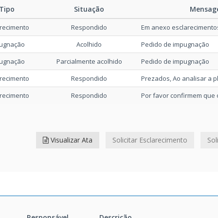
BDI
1.743kB
Tipo
Situação
Mensag
arecimento
Respondido
Em anexo esclarecimentos 
ronograma
5.388kB
ugnação
Acolhido
Pedido de impugnação
nexos Editáveis Edital 014_25
1.410kB
ugnação
Parcialmente acolhido
Pedido de impugnação
arecimento
Respondido
Prezados, Ao analisar a pl
dital 014_25
3.466kB
arecimento
Respondido
Por favor confirmem que o
Visualizar Ata
Solicitar Esclarecimento
Sol
Responsável
Descrição