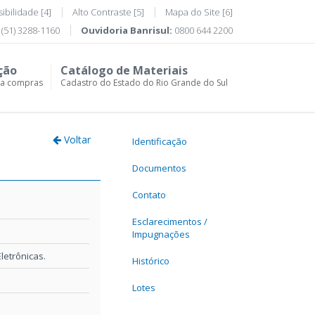
ibilidade [4]
Alto Contraste [5]
Mapa do Site [6]
(51) 3288-1160
Ouvidoria Banrisul:
0800 644 2200
ção
Catálogo de Materiais
ra compras
Cadastro do Estado do Rio Grande do Sul
Voltar
Identificação
Documentos
Contato
Esclarecimentos /
Impugnações
etrônicas.
Histórico
Lotes