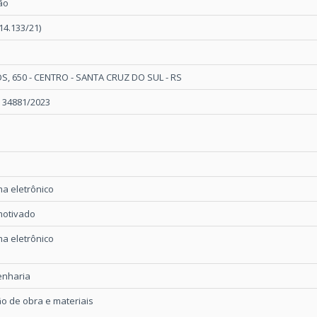
ão
14.133/21)
, 650 - CENTRO - SANTA CRUZ DO SUL - RS
º 34881/2023
a eletrônico
motivado
a eletrônico
enharia
o de obra e materiais