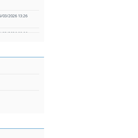
6/03/2026 13:26
5/02/2026 09:06
11/12/2025
11/12/2025
11/12/2025
11/12/2025
11/12/2025