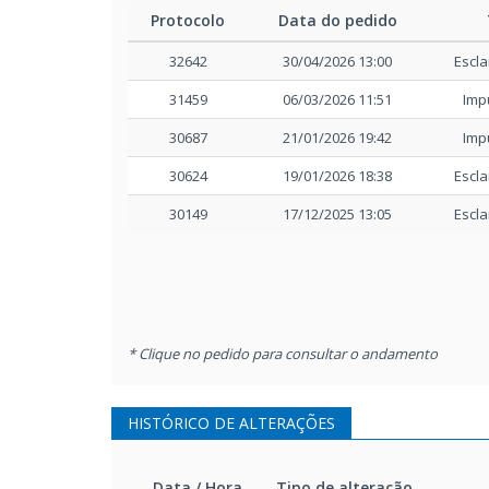
Detalhamento do BDI
Protocolo
Data do pedido
32642
30/04/2026 13:00
Escl
Cronograma
C
31459
06/03/2026 11:51
Imp
Edital e anexos
A
30687
21/01/2026 19:42
Imp
30624
19/01/2026 18:38
Escl
Edital e anexos
E
30149
17/12/2025 13:05
Escl
* Clique no pedido para consultar o andamento
HISTÓRICO DE ALTERAÇÕES
Data / Hora
Tipo de alteração