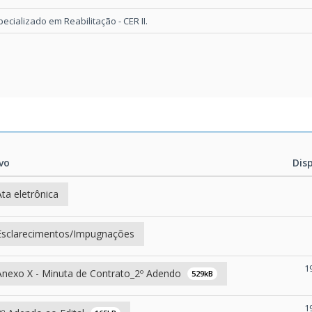
cializado em Reabilitação - CER II.
vo
Dis
vo
Dis
Ata eletrônica
Esclarecimentos/Impugnações
1
nexo X - Minuta de Contrato_2º Adendo
529kB
1