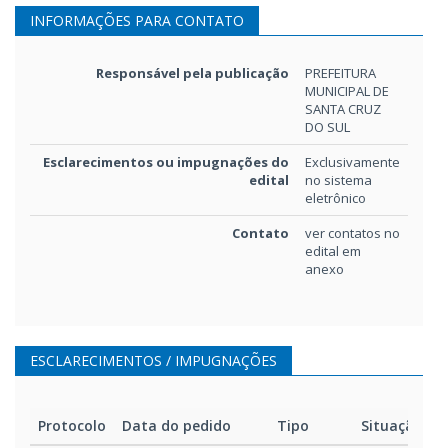
INFORMAÇÕES PARA CONTATO
Detalhamento do BDI
BDI
220kB
Responsável pela publicação
PREFEITURA
MUNICIPAL DE
Detalhamento de encargos
Encargos
176kB
SANTA CRUZ
sociais
DO SUL
Cronograma
Cronograma
594kB
Esclarecimentos ou impugnações do
Exclusivamente
edital
no sistema
eletrônico
Edital e anexos
Contato
Anexos_Editaveis_20260406
ver contatos no
edital em
1.434kB
anexo
Edital e anexos
edital_007_26_conc_202604
3.636kB
ESCLARECIMENTOS / IMPUGNAÇÕES
Protocolo
Data do pedido
Tipo
Situação