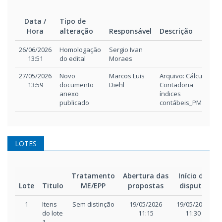
Data /
Tipo de
Hora
alteração
Responsável
Descrição
Data /
Tipo de
Responsável
Descrição
26/06/2026
Homologação
Sergio Ivan
Hora
alteração
13:51
do edital
Moraes
27/05/2026
Novo
Marcos Luis
Arquivo: Cálculo
13:59
documento
Diehl
Contadoria
anexo
índices
publicado
contábeis_PMSCS
LOTES
Tratamento
Abertura das
Início da
T
Lote
Titulo
ME/EPP
propostas
disputa
1
Itens
Sem distinção
19/05/2026
19/05/2026
1
do lote
11:15
11:30