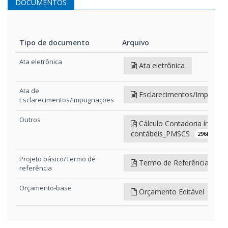
DOCUMENTOS
Tipo de documento
Arquivo
Tipo de documento
Arquivo
Ata eletrônica
Ata eletrônica
Ata de
Esclarecimentos/Impugna
Esclarecimentos/Impugnações
Outros
Cálculo Contadoria índices
contábeis_PMSCS
296kB
Projeto básico/Termo de
Termo de Referência
10.0
referência
Orçamento-base
Orçamento Editável
166kB
Orçamento-base
Orçamento Base
4.717kB