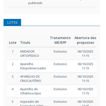
publicado
LOTES
Tratamento
Abertura das
Iní
Lote
Titulo
ME/EPP
propostas
di
1
ANDADOR
Exclusivo
06/10/2025
06/
ORTOPÉDICO
11:15
1
2
Aparelho
Exclusivo
06/10/2025
06/
fotopolimerizador
11:15
1
3
APARELHO DE
Exclusivo
06/10/2025
06/
CRIOCAUTÉRIO
11:15
1
4
Aparelho de
Exclusivo
06/10/2025
06/
Oftalmoscópio
11:15
1
5
Aspirador de
Exclusivo
06/10/2025
06/
Secreções elétri
11:15
1