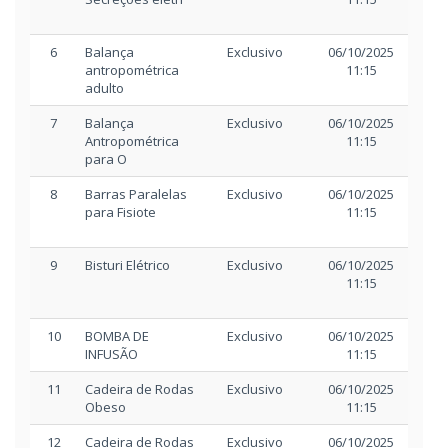
6
Balança
Exclusivo
06/10/2025
06/
antropométrica
11:15
1
adulto
7
Balança
Exclusivo
06/10/2025
06/
Antropométrica
11:15
1
para O
8
Barras Paralelas
Exclusivo
06/10/2025
06/
para Fisiote
11:15
1
9
Bisturi Elétrico
Exclusivo
06/10/2025
06/
11:15
1
10
BOMBA DE
Exclusivo
06/10/2025
06/
INFUSÃO
11:15
1
11
Cadeira de Rodas
Exclusivo
06/10/2025
06/
Obeso
11:15
1
12
Cadeira de Rodas
Exclusivo
06/10/2025
06/