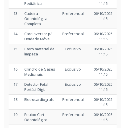
Pediátrica
11:15
1
13
Cadeira
Preferencial
06/10/2025
06/
Odontológica
11:15
1
Completa
14
Cardioversor p/
Preferencial
06/10/2025
06/
Unidade Móvel
11:15
1
15
Carro material de
Exclusivo
06/10/2025
06/
limpeza
11:15
1
16
Cilindro de Gases
Exclusivo
06/10/2025
06/
Medicinais
11:15
1
17
Detector Fetal
Exclusivo
06/10/2025
06/
Portátil Digit
11:15
1
18
Eletrocardiógrafo
Preferencial
06/10/2025
06/
11:15
1
19
Equipo Cart
Preferencial
06/10/2025
06/
Odontológico
11:15
1