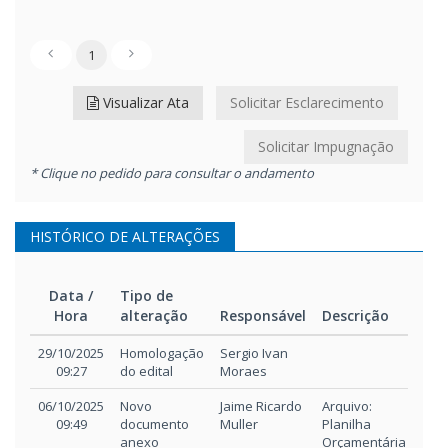
1
Visualizar Ata
Solicitar Esclarecimento
Solicitar Impugnação
* Clique no pedido para consultar o andamento
HISTÓRICO DE ALTERAÇÕES
Data /
Tipo de
Hora
alteração
Responsável
Descrição
Data /
Tipo de
Responsável
Descrição
29/10/2025
Homologação
Sergio Ivan
Hora
alteração
09:27
do edital
Moraes
06/10/2025
Novo
Jaime Ricardo
Arquivo:
09:49
documento
Muller
Planilha
anexo
Orçamentária