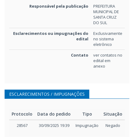
Responsável pela publicação
PREFEITURA
MUNICIPAL DE
SANTA CRUZ
DO SUL
Esclarecimentos ou impugnações do
Exclusivamente
edital
no sistema
eletrônico
Contato
ver contatos no
edital em
anexo
ESCLARECIMENTOS / IMPUGNAÇÕES
Protocolo
Data do pedido
Tipo
Situação
Men
28567
30/09/2025 19:39
Impugnação
Negado
Pedi
impu