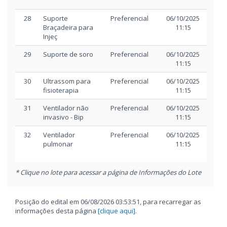
28
Suporte
Preferencial
06/10/2025
06/
Braçadeira para
11:15
1
Injeç
29
Suporte de soro
Preferencial
06/10/2025
06/
11:15
1
30
Ultrassom para
Preferencial
06/10/2025
06/
fisioterapia
11:15
1
31
Ventilador não
Preferencial
06/10/2025
06/
invasivo - Bip
11:15
1
32
Ventilador
Preferencial
06/10/2025
06/
pulmonar
11:15
1
* Clique no lote para acessar a página de Informações do Lote
Posição do edital em 06/08/2026 03:53:51, para recarregar as
informações desta página
[clique aqui]
.