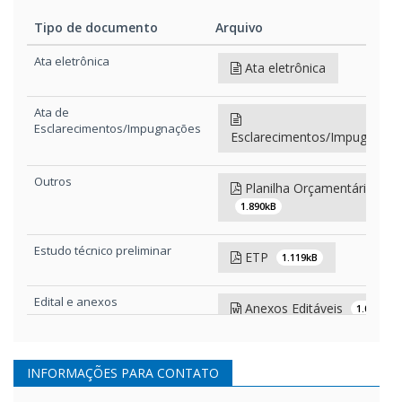
Tipo de documento
Arquivo
Tipo de documento
Arquivo
Ata eletrônica
Ata eletrônica
Ata de
Esclarecimentos/Impugnações
Esclarecimentos/Impugnaçõ
Outros
Planilha Orçamentária
1.890kB
Estudo técnico preliminar
ETP
1.119kB
Edital e anexos
Anexos Editáveis
1.022kB
Edital e anexos
Edital 099_25
2.237kB
INFORMAÇÕES PARA CONTATO