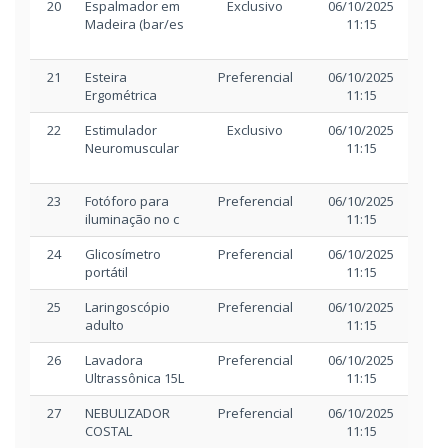
20
Espalmador em
Exclusivo
06/10/2025
06/
Madeira (bar/es
11:15
1
21
Esteira
Preferencial
06/10/2025
06/
Ergométrica
11:15
1
22
Estimulador
Exclusivo
06/10/2025
06/
Neuromuscular
11:15
1
23
Fotóforo para
Preferencial
06/10/2025
06/
iluminação no c
11:15
1
24
Glicosímetro
Preferencial
06/10/2025
06/
portátil
11:15
1
25
Laringoscópio
Preferencial
06/10/2025
06/
adulto
11:15
1
26
Lavadora
Preferencial
06/10/2025
06/
Ultrassônica 15L
11:15
1
27
NEBULIZADOR
Preferencial
06/10/2025
06/
COSTAL
11:15
1