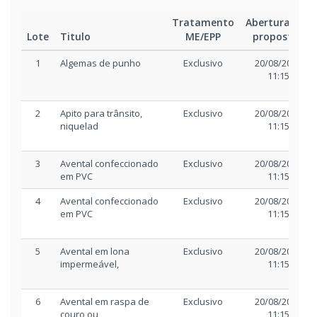
Tratamento
Abertura das
Lote
Titulo
ME/EPP
propostas
1
Algemas de punho
Exclusivo
20/08/2025
11:15
2
Apito para trânsito,
Exclusivo
20/08/2025
niquelad
11:15
3
Avental confeccionado
Exclusivo
20/08/2025
em PVC
11:15
4
Avental confeccionado
Exclusivo
20/08/2025
em PVC
11:15
5
Avental em lona
Exclusivo
20/08/2025
impermeável,
11:15
6
Avental em raspa de
Exclusivo
20/08/2025
couro ou
11:15