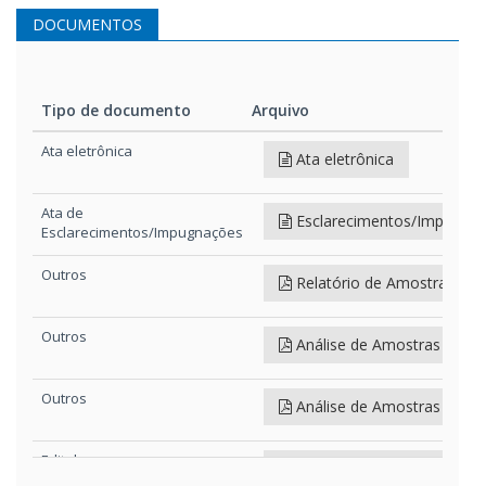
DOCUMENTOS
Tipo de documento
Arquivo
Tipo de documento
Arquivo
Ata eletrônica
Ata eletrônica
Ata de
Esclarecimentos/Impugna
Esclarecimentos/Impugnações
Outros
Relatório de Amostras
60
Outros
Análise de Amostras 2
64
Outros
Análise de Amostras
281k
Edital e anexos