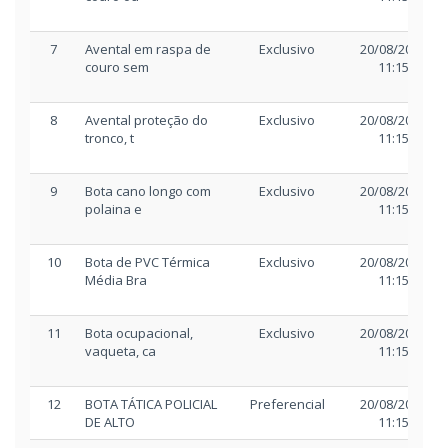
7
Avental em raspa de
Exclusivo
20/08/2025
couro sem
11:15
8
Avental proteção do
Exclusivo
20/08/2025
tronco, t
11:15
9
Bota cano longo com
Exclusivo
20/08/2025
polaina e
11:15
10
Bota de PVC Térmica
Exclusivo
20/08/2025
Média Bra
11:15
11
Bota ocupacional,
Exclusivo
20/08/2025
vaqueta, ca
11:15
12
BOTA TÁTICA POLICIAL
Preferencial
20/08/2025
DE ALTO
11:15