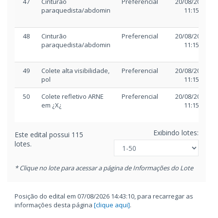
47
Cinturão
Preferencial
20/08/2025
paraquedista/abdomin
11:15
48
Cinturão
Preferencial
20/08/2025
paraquedista/abdomin
11:15
49
Colete alta visibilidade,
Preferencial
20/08/2025
pol
11:15
50
Colete refletivo ARNE
Preferencial
20/08/2025
em ¿X¿
11:15
Exibindo lotes:
Este edital possui 115
lotes.
* Clique no lote para acessar a página de Informações do Lote
Posição do edital em 07/08/2026 14:43:10, para recarregar as
informações desta página
[clique aqui]
.