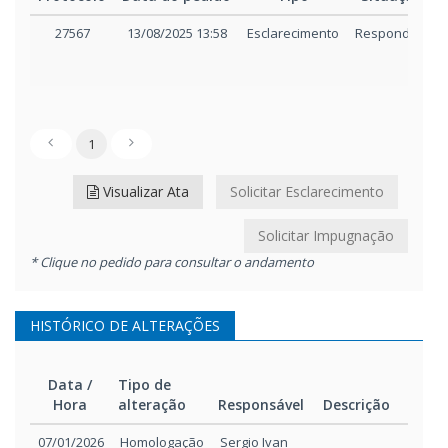
27567
13/08/2025 13:58
Esclarecimento
Respondido
1
Visualizar Ata
Solicitar Esclarecimento
Solicitar Impugnação
* Clique no pedido para consultar o andamento
HISTÓRICO DE ALTERAÇÕES
Data /
Tipo de
Hora
alteração
Responsável
Descrição
Data /
Tipo de
Responsável
Descrição
07/01/2026
Homologação
Sergio Ivan