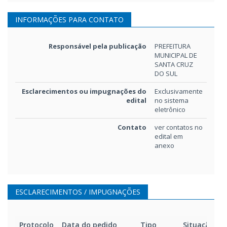
pro_Anexos_Editaveis_2025
3.625kB
INFORMAÇÕES PARA CONTATO
Edital e anexos
Responsável pela publicação
PREFEITURA
pro_edital_071_25PE_20250
MUNICIPAL DE
4.070kB
SANTA CRUZ
DO SUL
Esclarecimentos ou impugnações do
Exclusivamente
edital
no sistema
eletrônico
Contato
ver contatos no
edital em
anexo
ESCLARECIMENTOS / IMPUGNAÇÕES
Protocolo
Data do pedido
Tipo
Situação