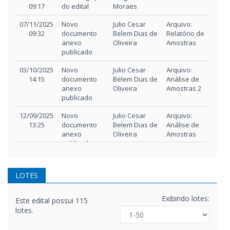
Hora
alteração
09:17
do edital
Moraes
07/11/2025
Novo
Julio Cesar
Arquivo:
09:32
documento
Belem Dias de
Relatório de
anexo
Oliveira
Amostras
publicado
03/10/2025
Novo
Julio Cesar
Arquivo:
14:15
documento
Belem Dias de
Análise de
anexo
Oliveira
Amostras 2
publicado
12/09/2025
Novo
Julio Cesar
Arquivo:
13:25
documento
Belem Dias de
Análise de
anexo
Oliveira
Amostras
publicado
LOTES
Exibindo lotes:
Este edital possui 115
lotes.