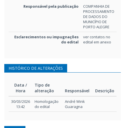
Responsável pela publicação
COMPANHIA DE
PROCESSAMENTO
DE DADOS DO
MUNICÍPIO DE
PORTO ALEGRE
Esclarecimentos ou impugnações
ver contatos no
do edital
edital em anexo
HISTÓRICO DE ALTERAÇÕES
Data /
Tipo de
Hora
alteração
Responsável
Descrição
Data /
Tipo de
Responsável
Descrição
30/03/2026
Homologação
André Wink
Hora
alteração
13:42
do edital
Guaragna