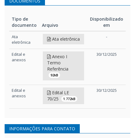
DOCUMENTOS
Tipo de
Disponibilizado
documento
Arquivo
em
Tipo de
Arquivo
Disponibilizado
Ata
-
Ata eletrônica
documento
em
eletrônica
Edital e
30/12/2025
Anexo I
anexos
Termo
Referência
92kB
Edital e
30/12/2025
Edital LE
anexos
70/25
1.772kB
INFORMAÇÕES PARA CONTATO