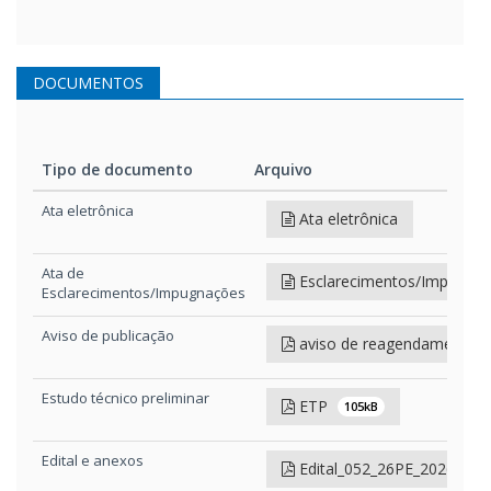
DOCUMENTOS
Tipo de documento
Arquivo
Tipo de documento
Arquivo
Ata eletrônica
Ata eletrônica
Ata de
Esclarecimentos/Impugna
Esclarecimentos/Impugnações
Aviso de publicação
aviso de reagendamento
Estudo técnico preliminar
ETP
105kB
Edital e anexos
Edital_052_26PE_2026052