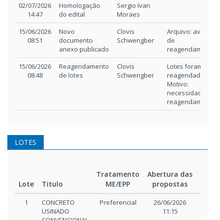
Data /
Tipo de
Responsável
Descrição
02/07/2026
Homologação
Sergio Ivan
Hora
alteração
14:47
do edital
Moraes
15/06/2026
Novo
Clovis
Arquivo: aviso
08:51
documento
Schwengber
de
anexo publicado
reagendamento
15/06/2026
Reagendamento
Clovis
Lotes foram
08:48
de lotes
Schwengber
reagendados.
Motivo:
necessidade
reagendamento
LOTES
Tratamento
Abertura das
Iníci
Lote
Titulo
ME/EPP
propostas
disp
1
CONCRETO
Preferencial
26/06/2026
26/06/
USINADO
11:15
11: