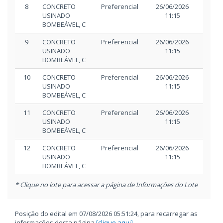
8
CONCRETO
Preferencial
26/06/2026
26/06/
USINADO
11:15
11:
BOMBEÁVEL, C
9
CONCRETO
Preferencial
26/06/2026
26/06/
USINADO
11:15
11:
BOMBEÁVEL, C
10
CONCRETO
Preferencial
26/06/2026
26/06/
USINADO
11:15
11:
BOMBEÁVEL, C
11
CONCRETO
Preferencial
26/06/2026
26/06/
USINADO
11:15
11:
BOMBEÁVEL, C
12
CONCRETO
Preferencial
26/06/2026
26/06/
USINADO
11:15
11:
BOMBEÁVEL, C
* Clique no lote para acessar a página de Informações do Lote
Posição do edital em 07/08/2026 05:51:24, para recarregar as
informações desta página
[clique aqui]
.