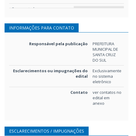
Orçamento-base
Orçamento_Base_202605
Projeto básico/Termo de
INFORMAÇÕES PARA CONTATO
Memorial_Descritivo_202
referência
Detalhamento de encargos
Responsável pela publicação
PREFEITURA
sociais
MUNICIPAL DE
Detalhamento_Encargos_Soc
SANTA CRUZ
119kB
DO SUL
Esclarecimentos ou impugnações do
Exclusivamente
Detalhamento do BDI
Detalhamento_BDI_20260
edital
no sistema
eletrônico
Cronograma
Contato
cronograma_2026052209
ver contatos no
edital em
anexo
Edital e anexos
Anexos_Editáveis_202605
ESCLARECIMENTOS / IMPUGNAÇÕES