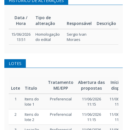
HISTÓRICO DE ALTERAÇÕES
Data /
Tipo de
Hora
alteração
Responsável
Descrição
Data /
Tipo de
Responsável
Descrição
15/06/2026
Homologação
Sergio Ivan
Hora
alteração
13:51
do edital
Moraes
LOTES
Tratamento
Abertura das
Início da
Lote
Titulo
ME/EPP
propostas
disputa
1
Itens do
Preferencial
11/06/2026
11/06/2026
lote 1
11:15
11:30
2
Itens do
Preferencial
11/06/2026
11/06/2026
lote 2
11:15
11:30
3
Locação
Preferencial
11/06/2026
11/06/2026