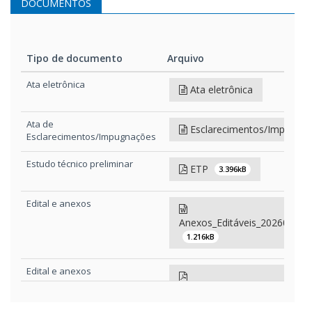
DOCUMENTOS
Tipo de documento
Arquivo
Tipo de documento
Arquivo
Ata eletrônica
Ata eletrônica
Ata de
Esclarecimentos/Impugna
Esclarecimentos/Impugnações
Estudo técnico preliminar
ETP
3.396kB
Edital e anexos
Anexos_Editáveis_20260522
1.216kB
Edital e anexos
edital_049_26PE_202605220
2.424kB