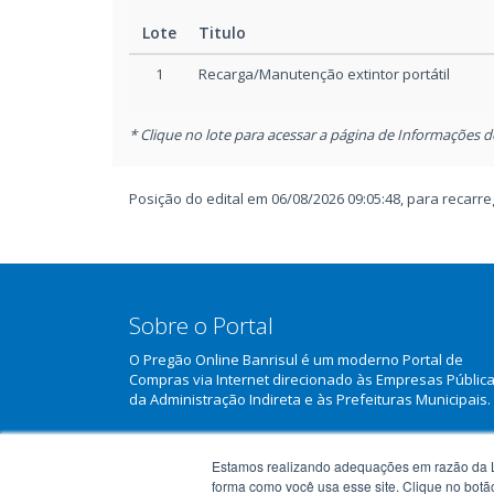
Lote
Titulo
1
Recarga/Manutenção extintor portátil
* Clique no lote para acessar a página de Informações d
Posição do edital em 06/08/2026 09:05:48, para recar
Sobre o Portal
O Pregão Online Banrisul é um moderno Portal de
Compras via Internet direcionado às Empresas Públic
da Administração Indireta e às Prefeituras Municipais.
Saiba mais sobre o Portal
Estamos realizando adequações em razão da L
forma como você usa esse site. Clique no botã