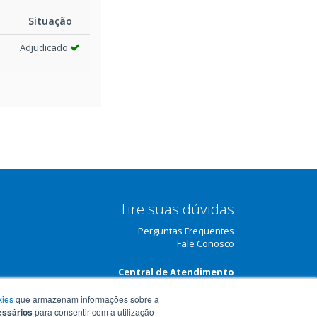
Situação
Adjudicado
Tire suas dúvidas
Perguntas Frequentes
Fale Conosco
Central de Atendimento
(51) 3210-3708
kies
que armazenam informações sobre a
essários
para consentir com a utilização