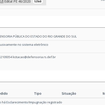
Edital PE 46/2020
525kB
ENSORIA PÚBLICA DO ESTADO DO RIO GRANDE DO SUL
lusivamente no sistema eletrônico
32109354 licitacao@defensoria.rs.def.br
edido
Tipo
Situação
M
 há Esclarecimento/Impugnação registrado