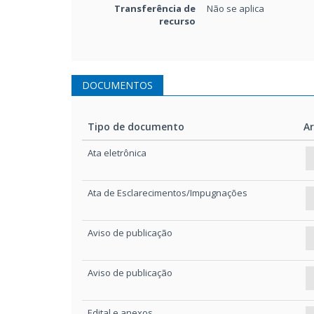
Transferência de
Não se aplica
recurso
DOCUMENTOS
Tipo de documento
A
Tipo de documento
A
Ata eletrônica
Ata de Esclarecimentos/Impugnações
Aviso de publicação
Aviso de publicação
Edital e anexos