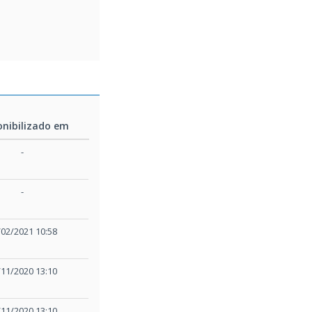
onibilizado em
onibilizado em
-
-
/02/2021 10:58
/11/2020 13:10
/11/2020 13:10