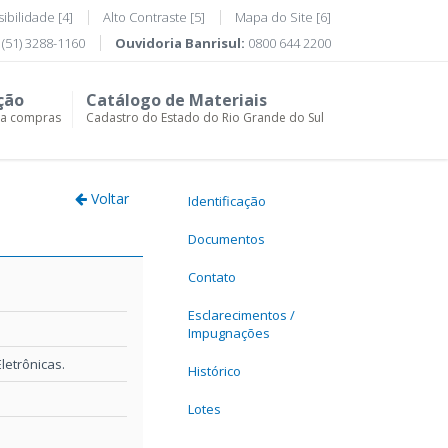
ibilidade [4]
Alto Contraste [5]
Mapa do Site [6]
(51) 3288-1160
Ouvidoria Banrisul:
0800 644 2200
ção
Catálogo de Materiais
ra compras
Cadastro do Estado do Rio Grande do Sul
Voltar
Identificação
Documentos
Contato
Esclarecimentos /
Impugnações
etrônicas.
Histórico
Lotes