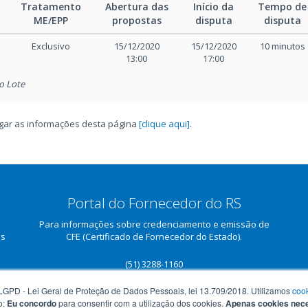
Tratamento
Abertura das
Início da
Tempo de
ME/EPP
propostas
disputa
disputa
Exclusivo
15/12/2020
15/12/2020
10 minutos
13:00
17:00
o Lote
regar as informações desta página
[clique aqui]
.
Portal do Fornecedor do RS
Para informações sobre credenciamento e emissão de
as
CFE (Certificado de Fornecedor do Estado).
(51) 3288-1160
portaldofornecedor.rs.gov.br
GPD - Lei Geral de Proteção de Dados Pessoais, lei 13.709/2018. Utilizamos
coo
o:
Eu concordo
para consentir com a utilização dos cookies.
Apenas cookies nec