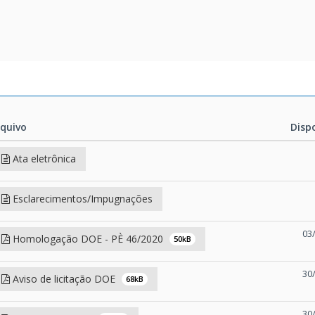
rquivo
Disp
rquivo
Disp
Ata eletrônica
Esclarecimentos/Impugnações
03
Homologação DOE - PÈ 46/2020
50kB
30
Aviso de licitação DOE
68kB
30