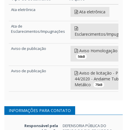
Tipo de documento
Arquivo
Ata eletrônica
Ata eletrônica
Ata de
Esclarecimentos/Impugnações
Esclarecimentos/Impugnaçõ
Aviso de publicação
Aviso Homologação DOE
56kB
Aviso de publicação
Aviso de licitação - PE
44/2020 - Andaime Tubular
Metálico
75kB
Edital e anexos
Edital - Pregão Eletrônico
44/2020 - Andaime Tubular
INFORMAÇÕES PARA CONTATO
Metálico
333kB
Responsável pela
DEFENSORIA PÚBLICA DO