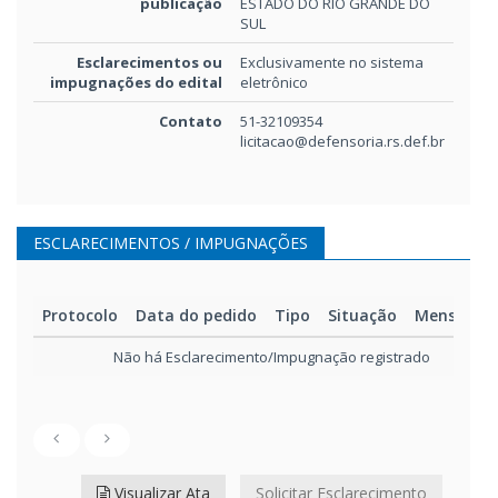
publicação
ESTADO DO RIO GRANDE DO
SUL
Esclarecimentos ou
Exclusivamente no sistema
impugnações do edital
eletrônico
Contato
51-32109354
licitacao@defensoria.rs.def.br
ESCLARECIMENTOS / IMPUGNAÇÕES
Protocolo
Data do pedido
Tipo
Situação
Mensage
Não há Esclarecimento/Impugnação registrado
Visualizar Ata
Solicitar Esclarecimento