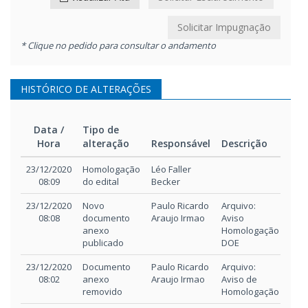
Solicitar Impugnação
* Clique no pedido para consultar o andamento
HISTÓRICO DE ALTERAÇÕES
Data /
Tipo de
Hora
alteração
Responsável
Descrição
Data /
Tipo de
Responsável
Descrição
23/12/2020
Homologação
Léo Faller
Hora
alteração
08:09
do edital
Becker
23/12/2020
Novo
Paulo Ricardo
Arquivo:
08:08
documento
Araujo Irmao
Aviso
anexo
Homologação
publicado
DOE
23/12/2020
Documento
Paulo Ricardo
Arquivo:
08:02
anexo
Araujo Irmao
Aviso de
removido
Homologação