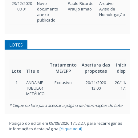
23/12/2020
Novo
Paulo Ricardo
Arquivo:
08:01
documento
Araujo Irmao
Aviso de
anexo
Homologação
publicado
LOTES
Tratamento
Abertura das
Início da
Lote
Titulo
ME/EPP
propostas
disputa
1
ANDAIME
Exclusivo
20/11/2020
20/11/2020
TUBULAR
13:00
17:00
METÁLICO
* Clique no lote para acessar a página de Informações do Lote
Posição do edital em 08/08/2026 17:52:27, para recarregar as
informações desta página
[clique aqui]
.