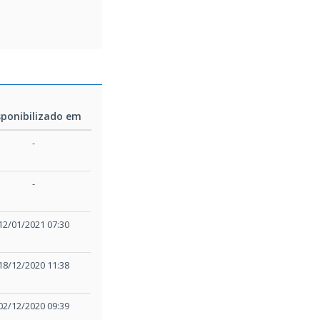
sponibilizado em
sponibilizado em
-
-
12/01/2021 07:30
18/12/2020 11:38
02/12/2020 09:39