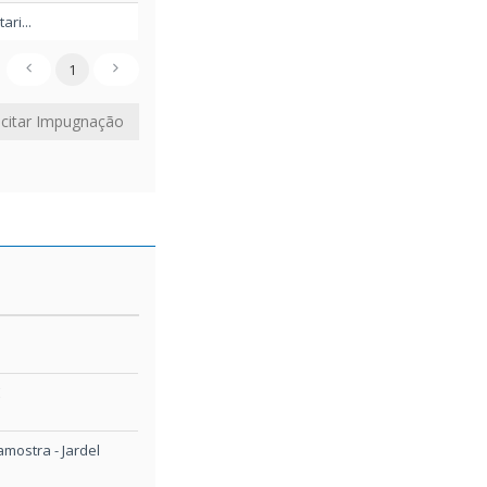
ri...
1
icitar Impugnação
E
amostra - Jardel