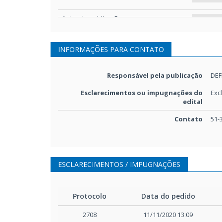
Aviso de publicação
Avis
Edital e anexos
INFORMAÇÕES PARA CONTATO
Edita
Responsável pela publicação
DEF
Esclarecimentos ou impugnações do
Exc
edital
Contato
51-
ESCLARECIMENTOS / IMPUGNAÇÕES
Protocolo
Data do pedido
2708
11/11/2020 13:09