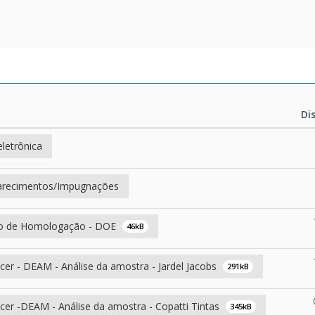
Di
Di
eletrônica
arecimentos/Impugnações
o de Homologação - DOE
46kB
er - DEAM - Análise da amostra - Jardel Jacobs
291kB
cer -DEAM - Análise da amostra - Copatti Tintas
345kB