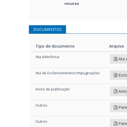
recurso
DOCUMENTOS
Tipo de documento
Arquivo
Tipo de documento
Arquivo
Ata eletrônica
Ata 
Ata de Esclarecimentos/Impugnações
Escl
Aviso de publicação
Avis
Outros
Parec
Outros
Pare