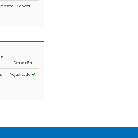
mostra - Copatti
de
a
Situação
os
Adjudicado