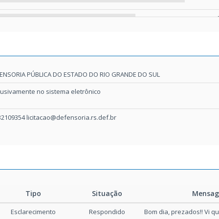
o de Licitação - DOE - PE 42-2020
38kB
l - Pregão Eletrônico nº 42/2020 - Tintas - RP
501kB
ENSORIA PÚBLICA DO ESTADO DO RIO GRANDE DO SUL
lusivamente no sistema eletrônico
32109354 licitacao@defensoria.rs.def.br
Tipo
Situação
Mensa
Esclarecimento
Respondido
Bom dia, prezados!! Vi que