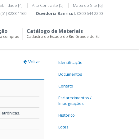
ibilidade [4]
Alto Contraste [5]
Mapa do Site [6]
(51) 3288-1160
Ouvidoria Banrisul:
0800 644 2200
ção
Catálogo de Materiais
ra compras
Cadastro do Estado do Rio Grande do Sul
Voltar
Identificação
Documentos
Contato
Esclarecimentos /
Impugnações
etrônicas.
Histórico
Lotes