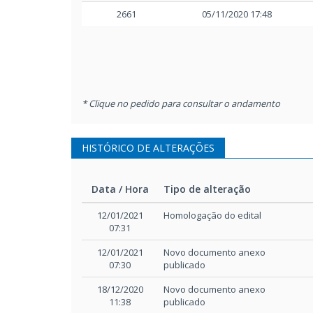
2661
05/11/2020 17:48
* Clique no pedido para consultar o andamento
HISTÓRICO DE ALTERAÇÕES
Data / Hora
Tipo de alteração
Data / Hora
Tipo de alteração
12/01/2021
Homologação do edital
07:31
12/01/2021
Novo documento anexo
07:30
publicado
18/12/2020
Novo documento anexo
11:38
publicado