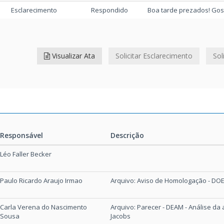
Esclarecimento
Respondido
Boa tarde prezados! Gosta
Visualizar Ata
Solicitar Esclarecimento
Sol
Responsável
Descrição
Responsável
Descrição
Léo Faller Becker
Paulo Ricardo Araujo Irmao
Arquivo: Aviso de Homologação - DO
Carla Verena do Nascimento
Arquivo: Parecer - DEAM - Análise da 
Sousa
Jacobs