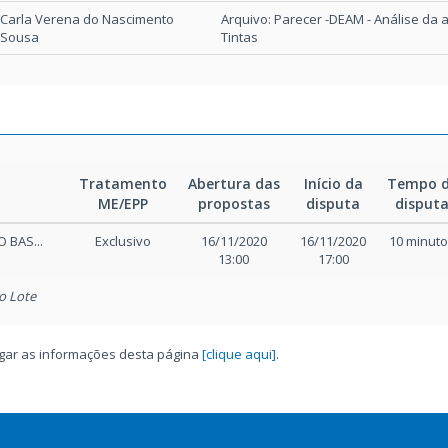
Carla Verena do Nascimento
Arquivo: Parecer -DEAM - Análise da a
Sousa
Tintas
Tratamento
Abertura das
Início da
Tempo 
ME/EPP
propostas
disputa
disput
 BAS...
Exclusivo
16/11/2020
16/11/2020
10 minut
13:00
17:00
o Lote
regar as informações desta página
[clique aqui]
.