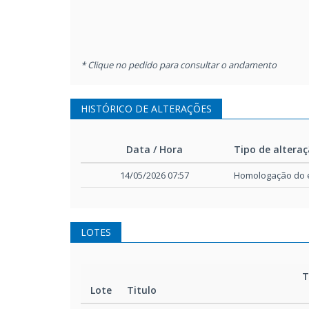
* Clique no pedido para consultar o andamento
HISTÓRICO DE ALTERAÇÕES
Data / Hora
Tipo de altera
Data / Hora
Tipo de altera
14/05/2026 07:57
Homologação do e
LOTES
T
Lote
Titulo