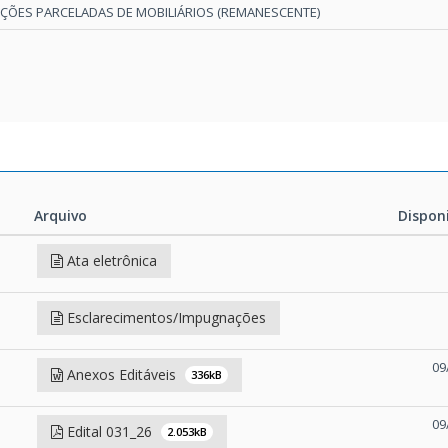
IÇÕES PARCELADAS DE MOBILIÁRIOS (REMANESCENTE)
Arquivo
Dispon
Arquivo
Dispon
Ata eletrônica
Esclarecimentos/Impugnações
09
Anexos Editáveis
336kB
09
Edital 031_26
2.053kB