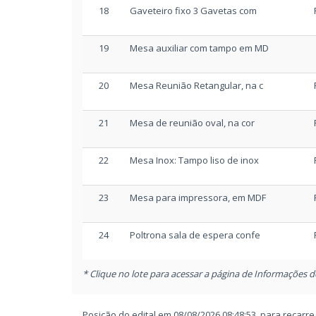
18
Gaveteiro fixo 3 Gavetas com
19
Mesa auxiliar com tampo em MD
20
Mesa Reunião Retangular, na c
21
Mesa de reunião oval, na cor
22
Mesa Inox: Tampo liso de inox
23
Mesa para impressora, em MDF
24
Poltrona sala de espera confe
* Clique no lote para acessar a página de Informações d
Posição do edital em 08/08/2026 08:48:53, para recar