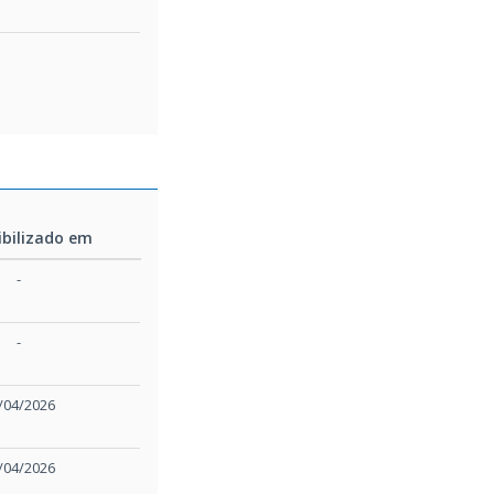
ibilizado em
ibilizado em
-
-
/04/2026
/04/2026