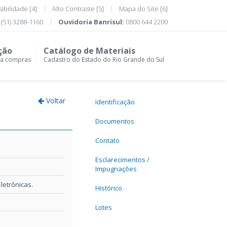
ibilidade [4]
Alto Contraste [5]
Mapa do Site [6]
(51) 3288-1160
Ouvidoria Banrisul:
0800 644 2200
ção
Catálogo de Materiais
ra compras
Cadastro do Estado do Rio Grande do Sul
Voltar
Identificação
Documentos
Contato
Esclarecimentos /
Impugnações
etrônicas.
Histórico
Lotes