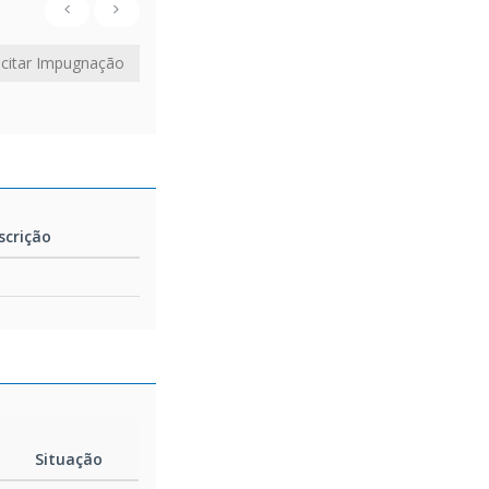
icitar Impugnação
scrição
scrição
Situação