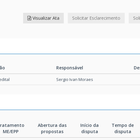
Visualizar Ata
Solicitar Esclarecimento
Sol
ção
Responsável
De
ção
Responsável
De
dital
Sergio Ivan Moraes
ratamento
Abertura das
Início da
Tempo de
ME/EPP
propostas
disputa
disputa