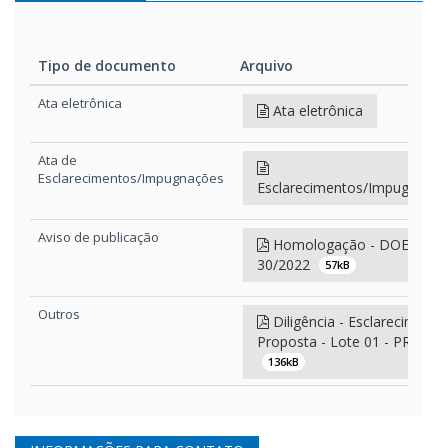
Tipo de documento
Arquivo
Tipo de documento
Arquivo
Ata eletrônica
Ata eletrônica
Ata de
Esclarecimentos/Impugnações
Esclarecimentos/Impugnaçõ
Aviso de publicação
Homologação - DOE - PE
30/2022
57kB
Outros
Diligência - Esclarecimento
Proposta - Lote 01 - PROAV
136kB
Aviso de publicação
Aviso de licitação - DOE -
PE 30/2022
57kB