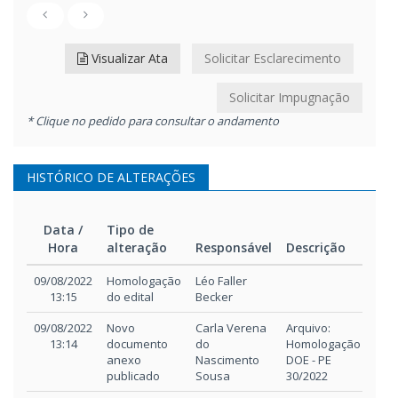
Visualizar Ata
Solicitar Esclarecimento
Solicitar Impugnação
* Clique no pedido para consultar o andamento
HISTÓRICO DE ALTERAÇÕES
Data /
Tipo de
Hora
alteração
Responsável
Descrição
Data /
Tipo de
Responsável
Descrição
09/08/2022
Homologação
Léo Faller
Hora
alteração
13:15
do edital
Becker
09/08/2022
Novo
Carla Verena
Arquivo:
13:14
documento
do
Homologação -
anexo
Nascimento
DOE - PE
publicado
Sousa
30/2022