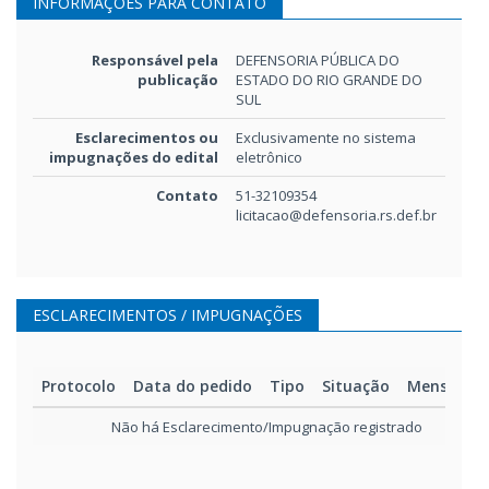
INFORMAÇÕES PARA CONTATO
Edital e anexos
Edital - Pregão Eletrônico n
Responsável pela
DEFENSORIA PÚBLICA DO
30/2022 - Equipamentos de
publicação
ESTADO DO RIO GRANDE DO
áudio e vídeo
411kB
SUL
Esclarecimentos ou
Exclusivamente no sistema
impugnações do edital
eletrônico
Contato
51-32109354
licitacao@defensoria.rs.def.br
ESCLARECIMENTOS / IMPUGNAÇÕES
Protocolo
Data do pedido
Tipo
Situação
Mensage
Não há Esclarecimento/Impugnação registrado