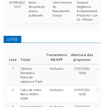
01/08/2022
Novo
Carla Verena
Arquivo:
13:57
documento
do
Diligência -
anexo
Nascimento
Esclarecimento
publicado
Sousa
Proposta - Lote
01 - PROAV
LOTES
Tratamento
Abertura das
Início
Lote
Titulo
ME/EPP
propostas
disp
1
Câmera
Exclusivo
27/07/2022
27/07/
filmadora,
16:00
17:0
Placa de
captura e Tripé
2
Cabo de vídeo
Exclusivo
27/07/2022
27/07/
Micro HDMI x
16:00
17:0
HDMI
3
Speakerphone
Exclusivo
27/07/2022
27/07/