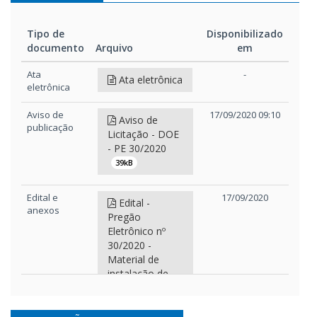
Tipo de
Disponibilizado
documento
Arquivo
em
Tipo de
Arquivo
Disponibilizado
Ata
-
Ata eletrônica
documento
em
eletrônica
Aviso de
17/09/2020 09:10
Aviso de
publicação
Licitação - DOE
- PE 30/2020
39kB
Edital e
17/09/2020
Edital -
anexos
Pregão
Eletrônico nº
30/2020 -
Material de
instalação de
rede lógica
461kB