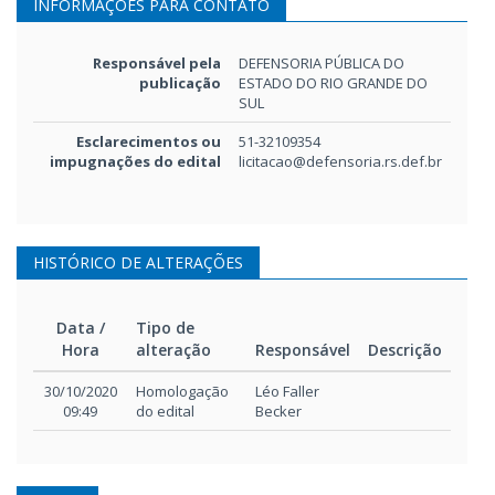
INFORMAÇÕES PARA CONTATO
Responsável pela
DEFENSORIA PÚBLICA DO
publicação
ESTADO DO RIO GRANDE DO
SUL
Esclarecimentos ou
51-32109354
impugnações do edital
licitacao@defensoria.rs.def.br
HISTÓRICO DE ALTERAÇÕES
Data /
Tipo de
Hora
alteração
Responsável
Descrição
Data /
Tipo de
Responsável
Descrição
30/10/2020
Homologação
Léo Faller
Hora
alteração
09:49
do edital
Becker