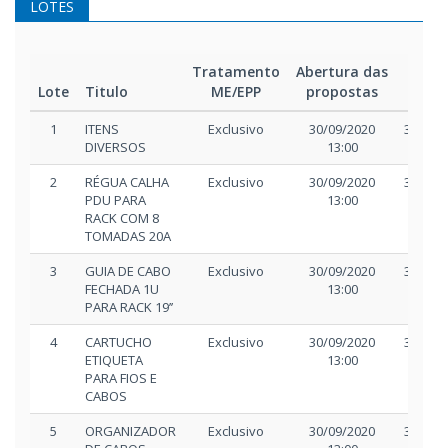
LOTES
Tratamento
Abertura das
Início
Lote
Titulo
ME/EPP
propostas
disp
1
ITENS
Exclusivo
30/09/2020
30/09/
DIVERSOS
13:00
17:0
2
RÉGUA CALHA
Exclusivo
30/09/2020
30/09/
PDU PARA
13:00
17:0
RACK COM 8
TOMADAS 20A
3
GUIA DE CABO
Exclusivo
30/09/2020
30/09/
FECHADA 1U
13:00
17:0
PARA RACK 19’’
4
CARTUCHO
Exclusivo
30/09/2020
30/09/
ETIQUETA
13:00
17:0
PARA FIOS E
CABOS
5
ORGANIZADOR
Exclusivo
30/09/2020
30/09/