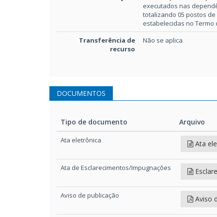
executados nas dependênc
totalizando 05 postos de
estabelecidas no Termo de
Transferência de
Não se aplica
recurso
DOCUMENTOS
Tipo de documento
Arquivo
Tipo de documento
Arquivo
Ata eletrônica
Ata ele
Ata de Esclarecimentos/Impugnações
Esclar
Aviso de publicação
Aviso 