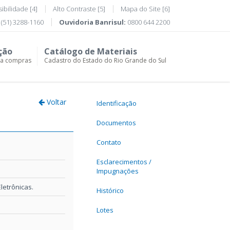
ibilidade [4]
Alto Contraste [5]
Mapa do Site [6]
(51) 3288-1160
Ouvidoria Banrisul:
0800 644 2200
ção
Catálogo de Materiais
ra compras
Cadastro do Estado do Rio Grande do Sul
Voltar
Identificação
Documentos
Contato
Esclarecimentos /
Impugnações
etrônicas.
Histórico
Lotes