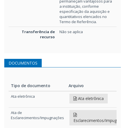
permaneçam vantajosos para
a instituição, conforme
especificação da aquisição e
quantitativos elencados no
Termo de Referência.
Transferência de
Não se aplica
recurso
DOCUMENTOS
Tipo de documento
Arquivo
Tipo de documento
Arquivo
Ata eletrônica
Ata eletrônica
Ata de
Esclarecimentos/Impugnações
Esclarecimentos/Impugnaçõ