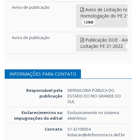
Aviso de publicação
Aviso de Licitação no DOE 
Homologação do PE 21/202
123kB
Aviso de publicação
Publicação DOE - Aviso de
Licitação PE 21-2022
45kB
Edital e anexos
Edital - PE 21-2022 -
Licenças AutoCad
1.238kB
INFORMAÇÕES PARA CONTATO
Responsável pela
DEFENSORIA PÚBLICA DO
publicação
ESTADO DO RIO GRANDE DO
SUL
Esclarecimentos ou
Exclusivamente no sistema
impugnações do edital
eletrônico
Contato
51-32109354
licitacao@defensoria.rs.def.br