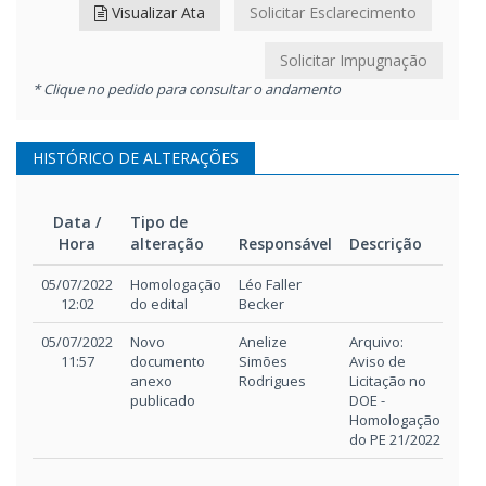
Visualizar Ata
Solicitar Esclarecimento
Solicitar Impugnação
* Clique no pedido para consultar o andamento
HISTÓRICO DE ALTERAÇÕES
Data /
Tipo de
Hora
alteração
Responsável
Descrição
Data /
Tipo de
Responsável
Descrição
05/07/2022
Homologação
Léo Faller
Hora
alteração
12:02
do edital
Becker
05/07/2022
Novo
Anelize
Arquivo:
11:57
documento
Simões
Aviso de
anexo
Rodrigues
Licitação no
publicado
DOE -
Homologação
do PE 21/2022