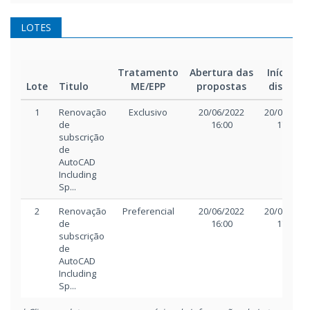
LOTES
Tratamento
Abertura das
Início da
Lote
Titulo
ME/EPP
propostas
disputa
1
Renovação
Exclusivo
20/06/2022
20/06/2022
de
16:00
17:00
subscrição
de
AutoCAD
Including
Sp...
2
Renovação
Preferencial
20/06/2022
20/06/2022
de
16:00
17:00
subscrição
de
AutoCAD
Including
Sp...