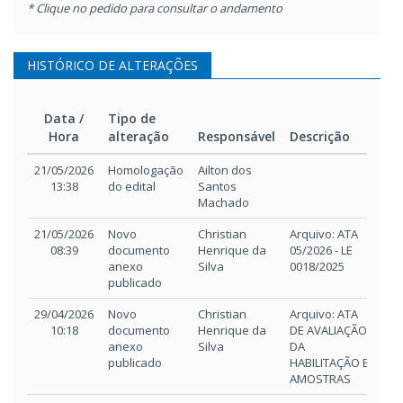
cadeiras e balcões para a
* Clique no pedido para consultar o andamento
Ceasa/RS, conforme
especificações, condições,
quantidades e exigências
HISTÓRICO DE ALTERAÇÕES
estabelecidas no edital e no
Termo de Referência. Data d
publicação no Diário Oficial:
Data /
Tipo de
16 de janeiro de 2026.
Hora
alteração
Responsável
Descrição
Publicação no Sistema
Data /
Tipo de
Responsável
Descrição
Eletrônico Banrisul: 19 de
21/05/2026
Homologação
Ailton dos
Hora
alteração
13:38
do edital
Santos
janeiro de 2026. Recebiment
Machado
das propostas: Até as
10h00min do dia 09 de
21/05/2026
Novo
Christian
Arquivo: ATA
fevereiro de 2026. Abertura
08:39
documento
Henrique da
05/2026 - LE
das propostas no Sistema
anexo
Silva
0018/2025
Eletrônico: 10h00min do dia
publicado
09 de fevereiro de 2026. Iníci
da disputa de preços via
29/04/2026
Novo
Christian
Arquivo: ATA
10:18
documento
Henrique da
Sistema Eletrônico: A partir
DE AVALIAÇÃO
anexo
Silva
DA
das 14h00min do dia 09 de
publicado
HABILITAÇÃO E
fevereiro de 2026.
41kB
AMOSTRAS