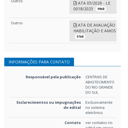
Outros
ATA 05/2026 - LE
0018/2025
99kB
Outros
ATA DE AVALIAÇÃO DA
HABILITAÇÃO E AMOSTRAS
97kB
Outros
LOTE 3 - CHECKLIST DE
HABILITAÇÃO PARCIAL
INFORMAÇÕES PARA CONTATO
154kB
Responsável pela publicação
CENTRAIS DE
Outros
LOTE 2 - CHECKLIST DE
ABASTECIMENTO
HABILITAÇÃO PARCIAL
DO RIO GRANDE
DO SUL
153kB
Esclarecimentos ou impugnações
Exclusivamente
Outros
do edital
no sistema
LOTE 1 - CHECKLIST DE
eletrônico
HABILITAÇÃO PARCIAL
153kB
Contato
ver contatos no
edital em anexo