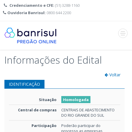
Credenciamento e CFE:
(51) 3288-1160
Ouvidoria Banrisul:
0800 644 2200
Abrir
menu
Informações do Edital
Voltar
IDENTIFICAÇÃO
Situação
Homologada
Central de compras
CENTRAIS DE ABASTECIMENTO
DO RIO GRANDE DO SUL
Participação
Poderão participar do
processo as empresas