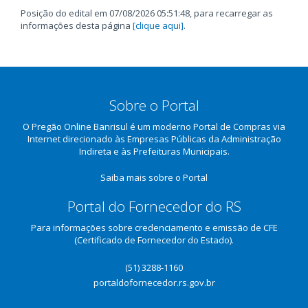
LE 0018-2025
Posição do edital em 07/08/2026 05:51:48, para recarregar as
informações desta página
[clique aqui]
.
23/02/2026
Novo
Christian
Arquivo:
14:46
documento
Henrique da
CHECKLIST -
anexo
Silva
PROPOSTA
publicado
FINAL - LOTE 1 -
LE 0018-2025
30/01/2026
Novo
Sobre o Portal
Christian
Arquivo:
11:55
documento
Henrique da
INFORMATIVO
O Pregão Online Banrisul é um moderno Portal de Compras via
anexo
Silva
Internet direcionado às Empresas Públicas da Administração
publicado
Indireta e às Prefeituras Municipais.
30/01/2026
Republicação
Christian
11:46
do edital
Henrique da
Saiba mais sobre o Portal
Silva
Portal do Fornecedor do RS
30/01/2026
Retorno do
Christian
Alteração em
11:38
edital para
Henrique da
licitação já
Para informações sobre credenciamento e emissão de CFE
composição
Silva
publicada.
(Certificado de Fornecedor do Estado).
Motivo: Dividir
lotes,
(51) 3288-1160
conforme
portaldofornecedor.rs.gov.br
Termo de
Referência.