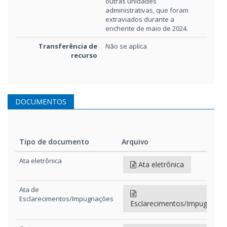
outras unidades
administrativas, que foram
extraviados durante a
enchente de maio de 2024.
Transferência de
Não se aplica
recurso
DOCUMENTOS
Tipo de documento
Arquivo
Tipo de documento
Arquivo
Ata eletrônica
Ata eletrônica
Ata de
Esclarecimentos/Impugnações
Esclarecimentos/Impugnaçõ