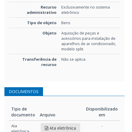
Recurso
Exclusivamente no sistema
administrativo
eletrônico
Tipo de objeto
Bens
Objeto
Aquisição de peças e
acessórios para instalação de
aparelhos de ar condicionado,
modelo split.
Transferência de
Não se aplica
recurso
DOCUMENTOS
Tipo de
Disponibilizado
documento
Arquivo
em
Tipo de
Arquivo
Disponibilizado
Ata
-
Ata eletrônica
documento
em
eletrônica