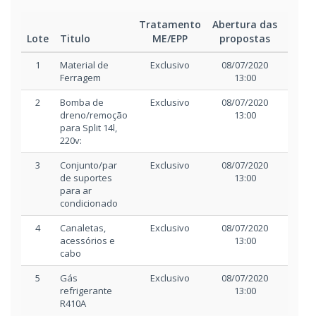
Tratamento
Abertura das
Iníci
Lote
Titulo
ME/EPP
propostas
disp
1
Material de
Exclusivo
08/07/2020
08/07
Ferragem
13:00
17:
2
Bomba de
Exclusivo
08/07/2020
08/07
dreno/remoção
13:00
17:
para Split 14l,
220v:
3
Conjunto/par
Exclusivo
08/07/2020
08/07
de suportes
13:00
17:
para ar
condicionado
4
Canaletas,
Exclusivo
08/07/2020
08/07
acessórios e
13:00
17:
cabo
5
Gás
Exclusivo
08/07/2020
08/07
refrigerante
13:00
17:
R410A