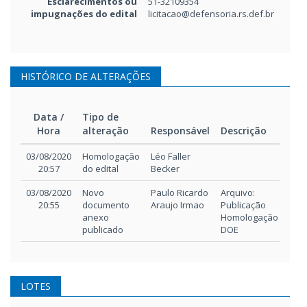
Esclarecimentos ou
51-32109354
impugnações do edital
licitacao@defensoria.rs.def.br
HISTÓRICO DE ALTERAÇÕES
Data /
Tipo de
Hora
alteração
Responsável
Descrição
Data /
Tipo de
Responsável
Descrição
03/08/2020
Homologação
Léo Faller
Hora
alteração
20:57
do edital
Becker
03/08/2020
Novo
Paulo Ricardo
Arquivo:
20:55
documento
Araujo Irmao
Publicação
anexo
Homologação
publicado
DOE
LOTES