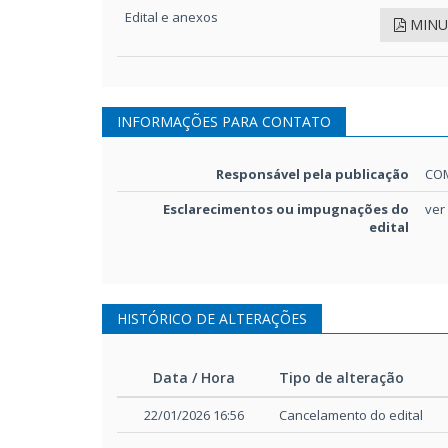
Edital e anexos
MINU
INFORMAÇÕES PARA CONTATO
Responsável pela publicação
COM
Esclarecimentos ou impugnações do
ver
edital
HISTÓRICO DE ALTERAÇÕES
Data / Hora
Tipo de alteração
Data / Hora
Tipo de alteração
22/01/2026 16:56
Cancelamento do edital