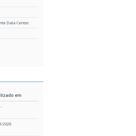
te Data Center.
ilizado em
ilizado em
-
1/2026