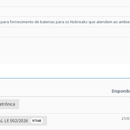
para fornecimento de baterias para os Nobreaks que atendem ao ambien
Disponib
Disponib
letrônica
21/0
L LE 002/2026
971kB