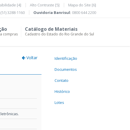
ibilidade [4]
Alto Contraste [5]
Mapa do Site [6]
(51) 3288-1160
Ouvidoria Banrisul:
0800 644 2200
ção
Catálogo de Materiais
ra compras
Cadastro do Estado do Rio Grande do Sul
Voltar
Identificação
Documentos
Contato
Histórico
Lotes
etrônicas.