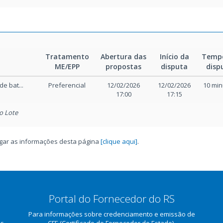
Tratamento
Abertura das
Início da
Temp
ME/EPP
propostas
disputa
disp
e bat...
Preferencial
12/02/2026
12/02/2026
10 min
17:00
17:15
o Lote
regar as informações desta página
[clique aqui]
.
Portal do Fornecedor do RS
Para informações sobre credenciamento e emissão de