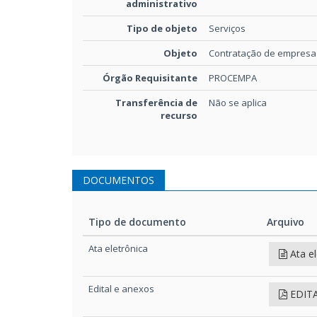
administrativo
Tipo de objeto
Serviços
Objeto
Contratação de empresa 
Órgão Requisitante
PROCEMPA
Transferência de
Não se aplica
recurso
DOCUMENTOS
Tipo de documento
Arquivo
Tipo de documento
Arquivo
Ata eletrônica
Ata e
Edital e anexos
EDITA