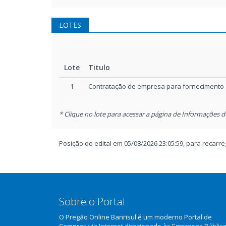
LOTES
Lote
Titulo
1
Contratação de empresa para fornecimento d
* Clique no lote para acessar a página de Informações d
Posição do edital em 05/08/2026 23:05:59, para recar
Sobre o Portal
O Pregão Online Banrisul é um moderno Portal de