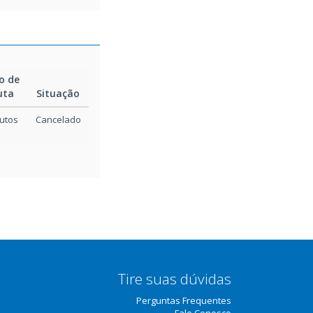
o de
uta
Situação
utos
Cancelado
Tire suas dúvidas
Perguntas Frequentes