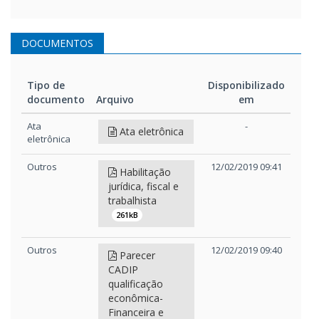
DOCUMENTOS
Tipo de
Disponibilizado
documento
Arquivo
em
Tipo de
Arquivo
Disponibilizado
Ata
-
Ata eletrônica
documento
em
eletrônica
Outros
12/02/2019 09:41
Habilitação
jurídica, fiscal e
trabalhista
261kB
Outros
12/02/2019 09:40
Parecer
CADIP
qualificação
econômica-
Financeira e