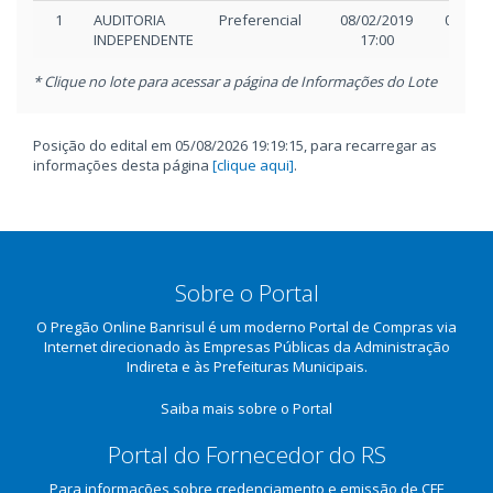
recebimento
1
AUDITORIA
Preferencial
08/02/2019
08/02/
para mesma
INDEPENDENTE
17:00
17:1
data de
abertura
* Clique no lote para acessar a página de Informações do Lote
05/02/2019
Reinício após
BARBARA
Reinício após
13:41
suspensão
PALADINO
suspensão.
Posição do edital em 05/08/2026 19:19:15, para recarregar as
CARDOZO
Motivo:
informações desta página
[clique aqui]
.
problemas no
sistema
05/02/2019
Reagendamento
BARBARA
Lotes foram
13:41
de lotes
PALADINO
reagendados.
CARDOZO
Motivo:
Sobre o Portal
problemas no
sistema
O Pregão Online Banrisul é um moderno Portal de Compras via
05/02/2019
Internet direcionado às Empresas Públicas da Administração
Suspensão do
ANGELA
AGUARDA
10:47
Indireta e às Prefeituras Municipais.
edital
MACIEL DOS
DELIBERAÇÃO
SANTOS
SUPERIOR.
Saiba mais sobre o Portal
Portal do Fornecedor do RS
Para informações sobre credenciamento e emissão de CFE