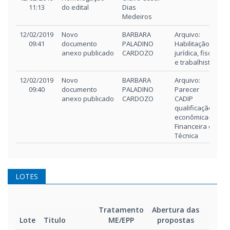
Hora
alteração
11:13
do edital
Dias
Medeiros
12/02/2019
Novo
BARBARA
Arquivo:
09:41
documento
PALADINO
Habilitação
anexo publicado
CARDOZO
jurídica, fiscal
e trabalhista
12/02/2019
Novo
BARBARA
Arquivo:
09:40
documento
PALADINO
Parecer
anexo publicado
CARDOZO
CADIP
qualificação
econômica-
Financeira e
Técnica
05/02/2019
Novo
BARBARA
Arquivo: nova
15:26
documento
PALADINO
data de
anexo publicado
CARDOZO
abertura
LOTES
05/02/2019
Reagendamento
BARBARA
Lotes foram
13:44
de lotes
PALADINO
reagendados.
CARDOZO
Motivo:
Tratamento
Abertura das
Início
alterado fim
Lote
Titulo
ME/EPP
propostas
disp
do